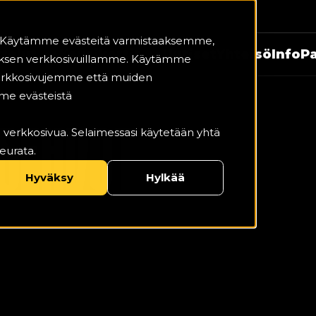
i. Käytämme evästeitä varmistaaksemme,
telut
Kausikortit
Uutiset
Yhteisö
Info
Pa
ksen verkkosivuillamme. Käytämme
 verkkosivujemme että muiden
me evästeistä
S­EHDOT
ätä verkkosivua. Selaimessasi käytetään yhtä
eurata.
Hyväksy
Hylkää