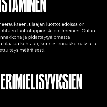
ISTAMINEN
aneeraukseen, tilaajan luottotiedoissa on
ohtuen luottotappioriski on ilmeinen, Oulun
 ennakkona ja pidättäytyä omasta
a tilaajaa kohtaan, kunnes ennakkomaksu ja
ttu täysimääräisesti.
 ERIMIELISYYKSIEN