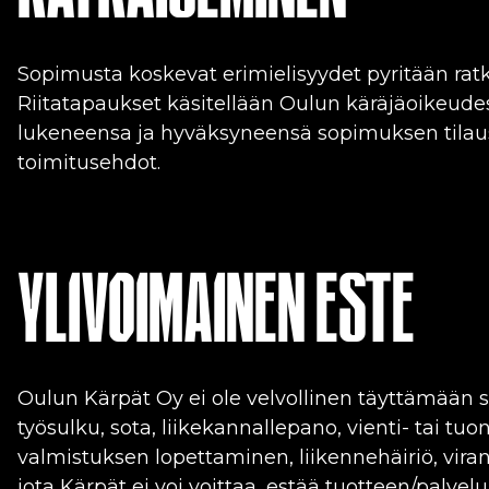
Sopimusta koskevat erimielisyydet pyritään ratk
Riitatapaukset käsitellään Oulun käräjäoikeudess
lukeneensa ja hyväksyneensä sopimuksen tilausti
toimitusehdot.
YLIVOIMAINEN ESTE
Oulun Kärpät Oy ei ole velvollinen täyttämään so
työsulku, sota, liikekannallepano, vienti- tai tuo
valmistuksen lopettaminen, liikennehäiriö, vira
jota Kärpät ei voi voittaa, estää tuotteen/palvel