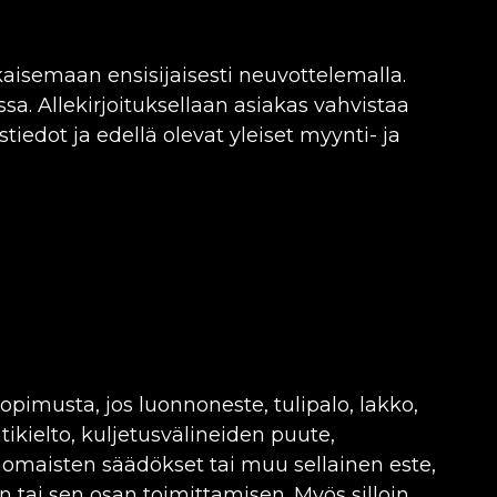
aisemaan ensisijaisesti neuvottelemalla.
a. Allekirjoituksellaan asiakas vahvistaa
edot ja edellä olevat yleiset myynti- ja
pimusta, jos luonnoneste, tulipalo, lakko,
ntikielto, kuljetusvälineiden puute,
nomaisten säädökset tai muu sellainen este,
un tai sen osan toimittamisen. Myös silloin,