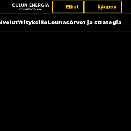
Liput
Kauppa
lvelut
Yrityksille
Lounas
Arvot ja strategia