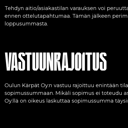
Tehdyn aitio/asiakastilan varauksen voi peruut
ennen ottelutapahtumaa. Tämän jälkeen perimm
loppusummasta.
VASTUUNRAJOITUS
Oulun Kärpät Oy:n vastuu rajoittuu enintään t
sopimussummaan. Mikäli sopimus ei toteudu asi
Oy:llä on oikeus laskuttaa sopimussumma täys