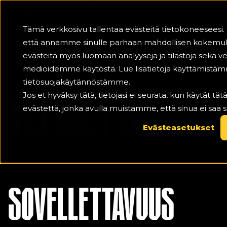
Kumppanuus
Tämä verkkosivu tallentaa evästeitä tietokoneesees
Joukkueet
Ot
että annamme sinulle parhaan mahdollisen kokemu
evästeitä myös luomaan analyyseja ja tilastoja sekä
medioidemme käytöstä. Lue lisätietoja käyttämistäm
tietosuojakäytännöstämme.
YLEISET SOPIMU
Jos et hyväksy tätä, tietojasi ei seurata, kun käytät t
evästettä, jonka avulla muistamme, että sinua ei saa s
Evästeasetukset
SOVELLETTAVUUS