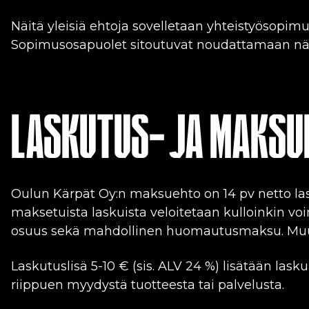
Näitä yleisiä ehtoja sovelletaan yhteistyösopimu
Sopimusosapuolet sitoutuvat noudattamaan näi
LASKUTUS- JA MAKSU
Oulun Kärpät Oy:n maksuehto on 14 pv netto la
maksetuista laskuista veloitetaan kulloinkin v
osuus sekä mahdollinen huomautusmaksu. Muut 
Laskutuslisä 5-10 € (sis. ALV 24 %) lisätään l
riippuen myydystä tuotteesta tai palvelusta.