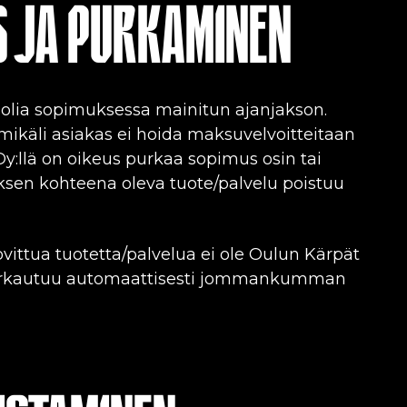
S JA PURKAMINEN
uolia sopimuksessa mainitun ajanjakson.
mikäli asiakas ei hoida maksuvelvoitteitaan
Oy:llä on oikeus purkaa sopimus osin tai
sen kohteena oleva tuote/palvelu poistuu
vittua tuotetta/palvelua ei ole Oulun Kärpät
 purkautuu automaattisesti jommankumman