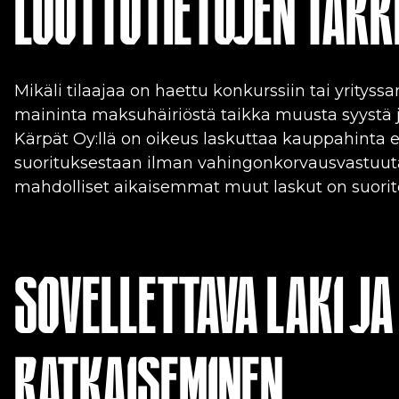
LUOTTOTIETOJEN TARK
Mikäli tilaajaa on haettu konkurssiin tai yrityss
maininta maksuhäiriöstä taikka muusta syystä j
Kärpät Oy:llä on oikeus laskuttaa kauppahinta
suorituksestaan ilman vahingonkorvausvastuut
mahdolliset aikaisemmat muut laskut on suorite
SOVELLETTAVA LAKI JA
RATKAISEMINEN