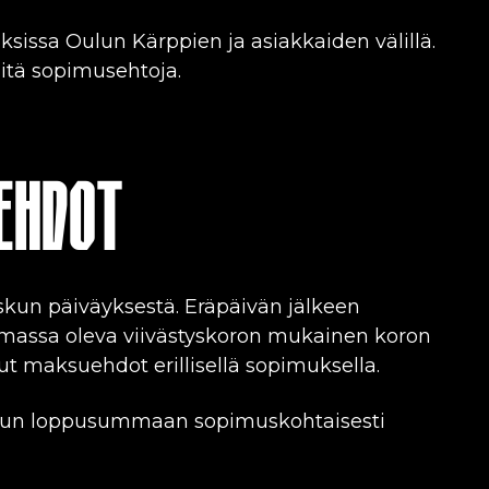
ksissa Oulun Kärppien ja asiakkaiden välillä.
tä sopimusehtoja.
EHDOT
skun päiväyksestä. Eräpäivän jälkeen
oimassa oleva viivästyskoron mukainen koron
maksuehdot erillisellä sopimuksella.
askuun loppusummaan sopimuskohtaisesti