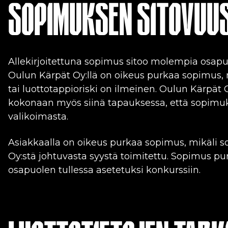
SOPIMUKSEN SITOVUU
Allekirjoitettuna sopimus sitoo molempia osap
Oulun Kärpät Oy:llä on oikeus purkaa sopimus, 
tai luottotappioriski on ilmeinen. Oulun Kärpät 
kokonaan myös siinä tapauksessa, että sopimuk
valikoimasta.
Asiakkaalla on oikeus purkaa sopimus, mikäli so
Oy:stä johtuvasta syystä toimitettu. Sopimus
osapuolen tullessa asetetuksi konkurssiin.