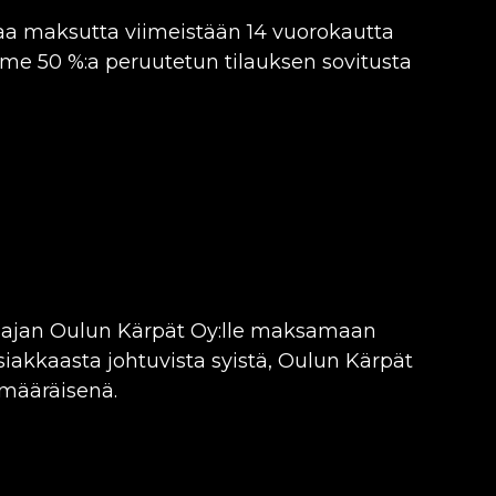
taa maksutta viimeistään 14 vuorokautta
e 50 %:a peruutetun tilauksen sovitusta
ilaajan Oulun Kärpät Oy:lle maksamaan
akkaasta johtuvista syistä, Oulun Kärpät
imääräisenä.