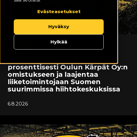
Evästeasetukset
Hyväksy
Hylkää
TIEDOTE
Tunturiviihde Oy siirtyy 100-
prosenttisesti Oulun Kärpät Oy:n
omistukseen ja laajentaa
liiketoimintojaan Suomen
suurimmissa hiihtokeskuksissa
6.8.2026