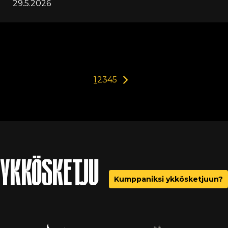
29.5.2026
1
2
3
4
5
YKKÖSKETJU
Kumppaniksi ykkösketjuun?