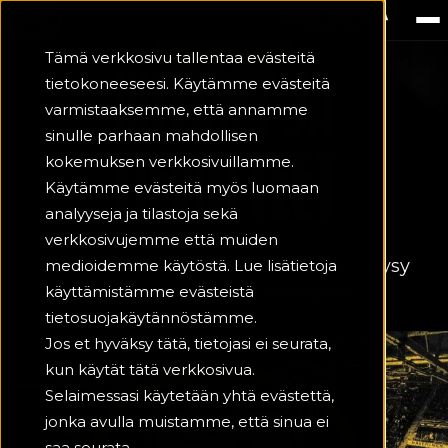
OULUN KÄRPÄT
Tämä verkkosivu tallentaa evästeitä
UUTISET JA
tietokoneeseesi. Käytämme evästeitä
varmistaaksemme, että annamme
sinulle parhaan mahdollisen
TIEDOTTEET
kokemuksen verkkosivuillamme.
Käytämme evästeitä myös luomaan
analyyseja ja tilastoja sekä
verkkosivujemme että muiden
Tuoreimmat uutiset ja kuulumiset – pysy
medioidemme käytöstä. Lue lisätietoja
käyttämistämme evästeistä
mukana Kärppien matkassa.
tietosuojakäytännöstämme.
Jos et hyväksy tätä, tietojasi ei seurata,
kun käytät tätä verkkosivua.
Selaimessasi käytetään yhtä evästettä,
jonka avulla muistamme, että sinua ei
saa seurata.