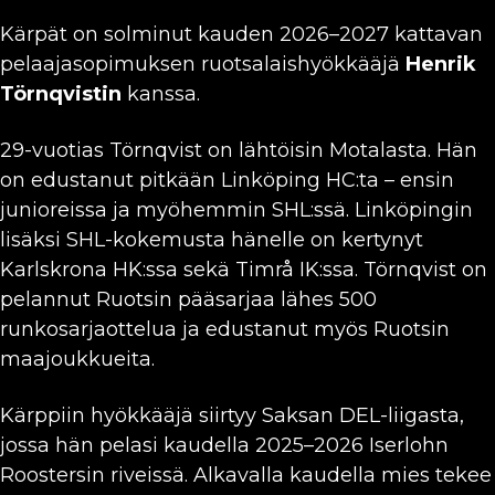
Kärpät on solminut kauden 2026–2027 kattavan
pelaajasopimuksen ruotsalaishyökkääjä
Henrik
Törnqvistin
kanssa.
29-vuotias Törnqvist on lähtöisin Motalasta. Hän
on edustanut pitkään Linköping HC:ta – ensin
junioreissa ja myöhemmin SHL:ssä. Linköpingin
lisäksi SHL-kokemusta hänelle on kertynyt
Karlskrona HK:ssa sekä Timrå IK:ssa. Törnqvist on
pelannut Ruotsin pääsarjaa lähes 500
runkosarjaottelua ja edustanut myös Ruotsin
maajoukkueita.
Kärppiin hyökkääjä siirtyy Saksan DEL-liigasta,
jossa hän pelasi kaudella 2025–2026 Iserlohn
Roostersin riveissä. Alkavalla kaudella mies tekee