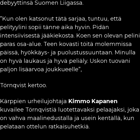
debyyttinsä Suomen Liigassa.
”Kun olen katsonut tätä sarjaa, tuntuu, että
pelityylini sopii tänne aika hyvin. Pidän
intensiivisestä jääkiekosta. Koen sen olevan pelini
paras osa-alue. Teen kovasti töitä molemmissa
päissä, hyökkäys- ja puolustussuuntaan. Minulla
on hyvä laukaus ja hyvä peliäly. Uskon tuovani
paljon lisäarvoa joukkueelle”,
Törnqvist kertoo.
Kärppien urheilujohtaja
Kimmo Kapanen
kuvailee Törnqvistiä luotettavaksi pelaajaksi, joka
on vahva maalinedustalla ja usein kentällä, kun
pelataan ottelun ratkaisuhetkiä.