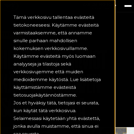
Tämä verkkosivu tallentaa evästeitä
tietokoneeseesi. Käytämme evästeitä
varmistaaksemme, että annamme
TIEDOTE
11.6.2026
sinulle parhaan mahdollisen
HENRIK TÖRNQVIST
kokemuksen verkkosivuillamme.
Käytämme evästeitä myös luomaan
analyyseja ja tilastoja sekä
verkkosivujemme että muiden
KÄRPPIIN VUODEN
medioidemme käytöstä. Lue lisätietoja
käyttämistämme evästeistä
tietosuojakäytännöstämme.
SOPIMUKSELLA
Jos et hyväksy tätä, tietojasi ei seurata,
kun käytät tätä verkkosivua.
Selaimessasi käytetään yhtä evästettä,
jonka avulla muistamme, että sinua ei
saa seurata.