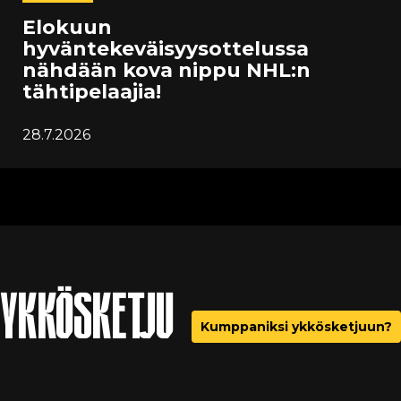
Elokuun
hyväntekeväisyysottelussa
nähdään kova nippu NHL:n
tähtipelaajia!
28.7.2026
YKKÖSKETJU
Kumppaniksi ykkösketjuun?