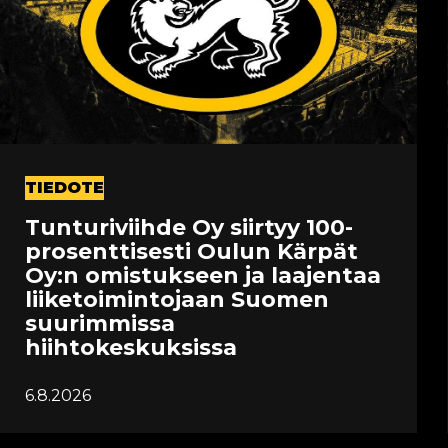
TIEDOTE
Tunturiviihde Oy siirtyy 100-
prosenttisesti Oulun Kärpät
Oy:n omistukseen ja laajentaa
liiketoimintojaan Suomen
suurimmissa
hiihtokeskuksissa
6.8.2026