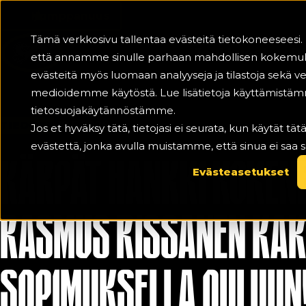
Kumppanuus
Tämä verkkosivu tallentaa evästeitä tietokoneesees
Joukkueet
Ot
että annamme sinulle parhaan mahdollisen kokemu
evästeitä myös luomaan analyyseja ja tilastoja sekä
medioidemme käytöstä. Lue lisätietoja käyttämistäm
tietosuojakäytännöstämme.
TIEDOTE
19.5.2026
Jos et hyväksy tätä, tietojasi ei seurata, kun käytät t
evästettä, jonka avulla muistamme, että sinua ei saa s
KÄRPÄT HANKKI KOKEN
Evästeasetukset
RASMUS RISSANEN KAK
SOPIMUKSELLA OULUUN