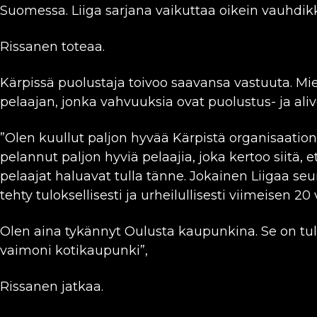
Suomessa. Liiga sarjana vaikuttaa oikein vauhdikka
Rissanen toteaa.
Kärpissä puolustaja toivoo saavansa vastuuta. 
pelaajan, jonka vahvuuksia ovat puolustus- ja al
”Olen kuullut paljon hyvää Kärpistä organisaation
pelannut paljon hyviä pelaajia, joka kertoo siitä, e
pelaajat haluavat tulla tänne. Jokainen Liigaa seu
tehty tuloksellisesti ja urheilullisesti viimeisen 2
Olen aina tykännyt Oulusta kaupunkina. Se on tul
vaimoni kotikaupunki”,
Rissanen jatkaa.