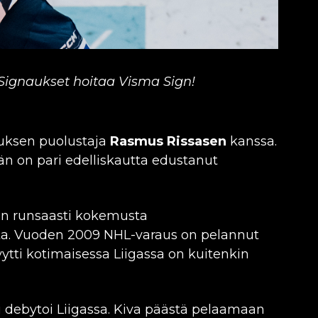
Signaukset hoitaa Visma Sign!
uksen puolustaja
Rasmus Rissasen
kanssa.
hän on pari edelliskautta edustanut
 on runsaasti kokemusta
sta. Vuoden 2009 NHL-varaus on pelannut
ytti kotimaisessa Liigassa on kuitenkin
i debytoi Liigassa. Kiva päästä pelaamaan