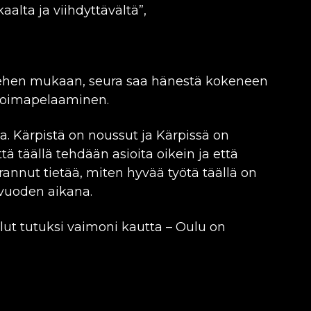
alta ja viihdyttävältä”,
Miehen mukaan, seura saa hänestä kokeneen
ivoimapelaaminen.
a. Kärpistä on noussut ja Kärpissä on
ttä täällä tehdään asioita oikein ja että
rannut tietää, miten hyvää työtä täällä on
0 vuoden aikana.
lut tutuksi vaimoni kautta – Oulu on