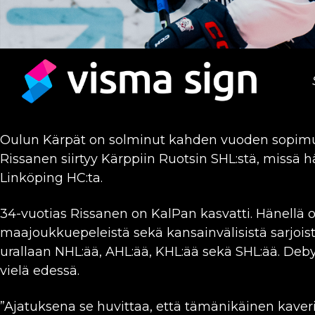
Oulun Kärpät on solminut kahden vuoden sopim
Rissanen siirtyy Kärppiin Ruotsin SHL:stä, missä 
Linköping HC:ta.
34-vuotias Rissanen on KalPan kasvatti. Hänellä
maajoukkuepeleistä sekä kansainvälisistä sarjoi
urallaan NHL:ää, AHL:ää, KHL:ää sekä SHL:ää. Deby
vielä edessä.
”Ajatuksena se huvittaa, että tämänikäinen kaver