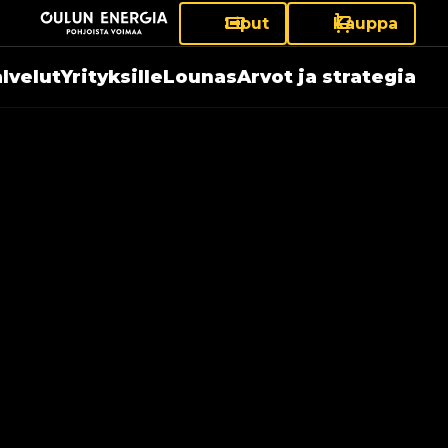
Liput
Kauppa
lvelut
Yrityksille
Lounas
Arvot ja strategia