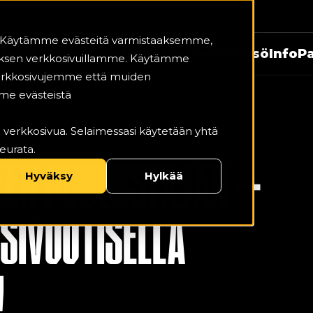
i. Käytämme evästeitä varmistaaksemme,
telut
Kausikortit
Uutiset
Yhteisö
Info
Pa
ksen verkkosivuillamme. Käytämme
 verkkosivujemme että muiden
me evästeistä
ätä verkkosivua. Selaimessasi käytetään yhtä
eurata.
EEN PUOLUSTAJAN –
Hyväksy
Hylkää
SIVUOTISELLA
!