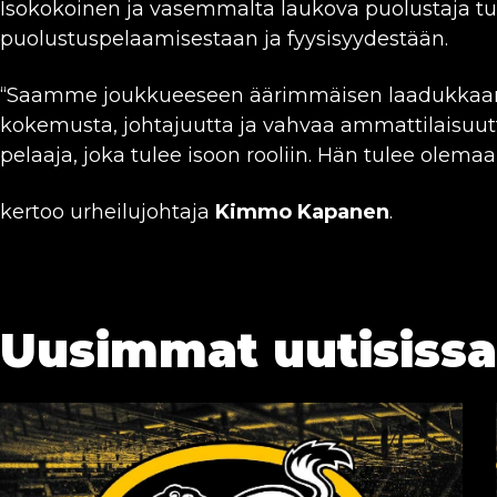
Isokokoinen ja vasemmalta laukova puolustaja tun
puolustuspelaamisestaan ja fyysisyydestään.
“Saamme joukkueeseen äärimmäisen laadukkaan
kokemusta, johtajuutta ja vahvaa ammattilaisuut
pelaaja, joka tulee isoon rooliin. Hän tulee olema
kertoo urheilujohtaja
Kimmo Kapanen
.
Uusimmat uutisissa