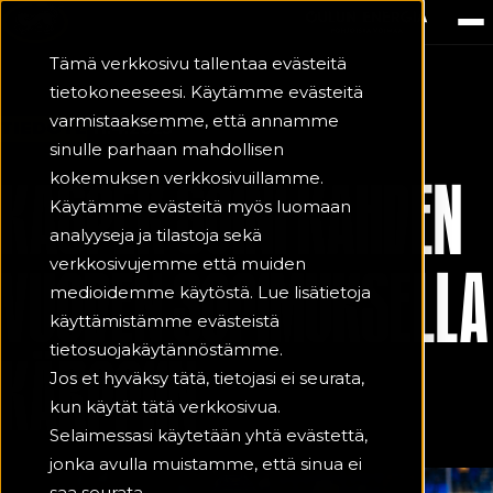
Tämä verkkosivu tallentaa evästeitä
tietokoneeseesi. Käytämme evästeitä
varmistaaksemme, että annamme
TIEDOTE
11.4.2025
sinulle parhaan mahdollisen
KASPER SOINI KAHDEN
kokemuksen verkkosivuillamme.
Käytämme evästeitä myös luomaan
analyyseja ja tilastoja sekä
verkkosivujemme että muiden
VUODEN SOPIMUKSELLA
medioidemme käytöstä. Lue lisätietoja
käyttämistämme evästeistä
tietosuojakäytännöstämme.
KÄRPPIIN
Jos et hyväksy tätä, tietojasi ei seurata,
kun käytät tätä verkkosivua.
Selaimessasi käytetään yhtä evästettä,
jonka avulla muistamme, että sinua ei
saa seurata.