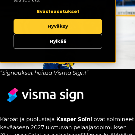
Evästeasetukset
Hyväksy
Hylkää
“Signaukset hoitaa Visma Sign!”
Kärpät ja puolustaja
Kasper Soini
ovat solmineet
kevääseen 2027 ulottuvan pelaajasopimuksen.