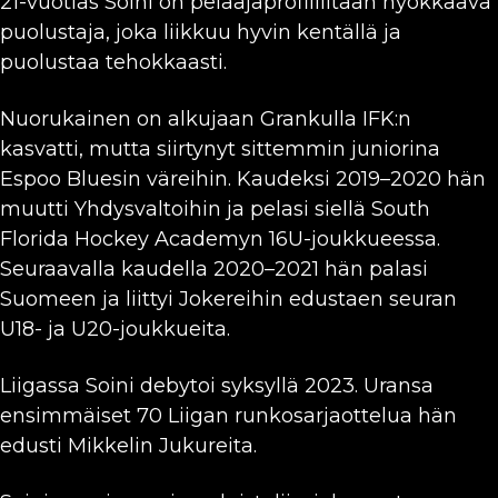
21-vuotias Soini on pelaajaprofiililtaan hyökkäävä
puolustaja, joka liikkuu hyvin kentällä ja
puolustaa tehokkaasti.
Nuorukainen on alkujaan Grankulla IFK:n
kasvatti, mutta siirtynyt sittemmin juniorina
Espoo Bluesin väreihin. Kaudeksi 2019–2020 hän
muutti Yhdysvaltoihin ja pelasi siellä South
Florida Hockey Academyn 16U-joukkueessa.
Seuraavalla kaudella 2020–2021 hän palasi
Suomeen ja liittyi Jokereihin edustaen seuran
U18- ja U20-joukkueita.
Liigassa Soini debytoi syksyllä 2023. Uransa
ensimmäiset 70 Liigan runkosarjaottelua hän
edusti Mikkelin Jukureita.