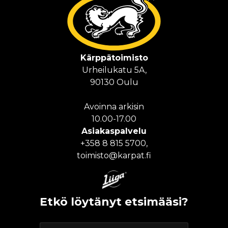
Kärppä­toimisto
Urheilukatu 5A,
90130 Oulu
Avoinna arkisin
10.00-17.00
Asiakas­palvelu
+358 8 815 5700,
toimisto@karpat.fi
Etkö löytänyt etsimääsi?