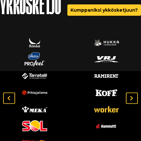
YKKÖSKETJU
Kumppaniksi ykkösketjuun?