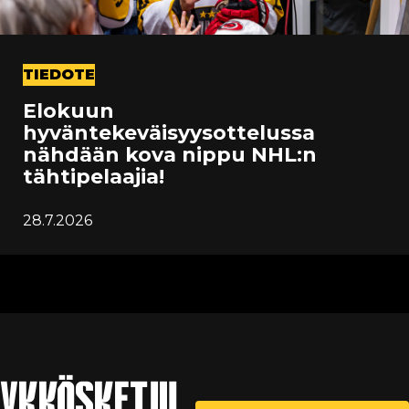
TIEDOTE
Elokuun
hyväntekeväisyysottelussa
nähdään kova nippu NHL:n
tähtipelaajia!
28.7.2026
YKKÖSKETJU