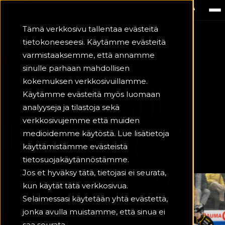
Tämä verkkosivu tallentaa evästeitä
tietokoneeseesi. Käytämme evästeitä
varmistaaksemme, että annamme
RAPORTTI
9.1.2026
sinulle parhaan mahdollisen
OTTELURAPORTTI |
kokemuksen verkkosivuillamme.
Käytämme evästeitä myös luomaan
analyyseja ja tilastoja sekä
verkkosivujemme että muiden
LUKKO - KÄRPÄT 9.1.
medioidemme käytöstä. Lue lisätietoja
käyttämistämme evästeistä
tietosuojakäytännöstämme.
Jos et hyväksy tätä, tietojasi ei seurata,
kun käytät tätä verkkosivua.
Selaimessasi käytetään yhtä evästettä,
jonka avulla muistamme, että sinua ei
saa seurata.