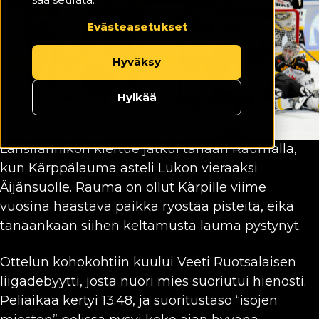
Evästeasetukset
Hyväksy
Hylkää
Länsirannikon kiertue jatkui tänään Raumalla,
kun Kärppälauma asteli Lukon vieraaksi
Äijänsuolle. Rauma on ollut Kärpille viime
vuosina haastava paikka ryöstää pisteitä, eikä
tänäänkään siihen keltamusta lauma pystynyt.
Ottelun kohokohtiin kuului Veeti Ruotsalaisen
liigadebyytti, josta nuori mies suoriutui hienosti.
Peliaikaa kertyi 13.48, ja suoritustaso “isojen