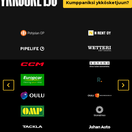
Kumppaniksi ykkösketjuun?