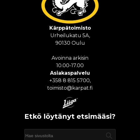
Kärppä­toimisto
Urheilukatu 5A,
90130 Oulu
Avoinna arkisin
10.00-17.00
Asiakas­palvelu
+358 8 815 5700,
toimisto@karpat.fi
Etkö löytänyt etsimääsi?