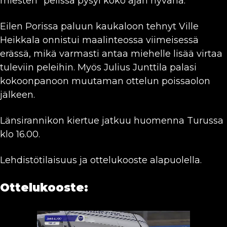
miesten” pelissä pysyi koko ajan hyvänä.
Eilen Porissa paluun kaukaloon tehnyt Ville
Heikkala onnistui maalinteossa viimeisessä
erässä, mikä varmasti antaa miehelle lisää virtaa
tuleviin peleihin. Myös Julius Junttila palasi
kokoonpanoon muutaman ottelun poissaolon
jälkeen.
Länsirannikon kiertue jatkuu huomenna Turussa
klo 16.00.
Lehdistötilaisuus ja ottelukooste alapuolella.
Ottelukooste: